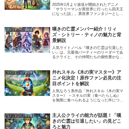
解説！
2025年1月より放送が開始されたアニメ
「サラリーマンが異世界に行ったら四天王
になった話」。異世界ファンタジーとし
て、異色の転生ストーリーが話題となって
います。本作の主人公は、ブラック企業で
働いていたサラリーマン「内村伝之助」。
嘆きの亡霊メンバー紹介！リィ
ファンタジー／異世界
異世界で魔王...
ズ・シトリー・ティノの魅力と背
景解説
人気ライトノベル『嘆きの亡霊は引退した
い』は、元最強パーティーのリーダーであ
るクライと、その仲間たちの個性豊かな冒
険譚が注目されています。特に、リィズ、
シトリー、ティノといった主要キャラクタ
ーたちは、それぞれがユニークな個性を持
外れスキル《木の実マスター》ア
ファンタジー／異世界
ち、物語の展...
ニメ化決定！原作ファン必見の注
目ポイントを解説
人気なろう系作品「外れスキル《木の実マ
スター》 ～スキルの実（食べたらしぬ）
を無限に食べられるようになった件につい
て～」のアニメ化が正式発表され、話題を
集めています。原作ファンだけでなく、新
規視聴者も楽しめる独自のストーリー展開
主人公クライの能力が話題！「嘆
ファンタジー／異世界
と魅力的なキ...
きの亡霊は引退したい」の見どこ
ろと魅力