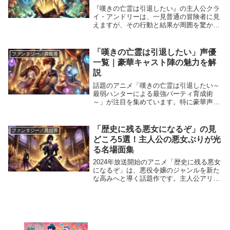
『嘆きの亡霊は引退したい』の主人公クラ
イ・アンドリーは、一見普通の冒険者に見
えますが、その行動と結果が周囲を驚かせ
る存在です。彼の能力や個性的なキャラク
ターが物語の大きな魅力の一つであり、視
聴者や読者を引きつけています。この記事
「嘆きの亡霊は引退したい」声優
ファンタジー／異世界
では、クライ...
一覧｜豪華キャスト陣の魅力を解
説
話題のアニメ「嘆きの亡霊は引退したい～
最弱ハンターによる最強パーティ育成術
～」が注目を集めています。特に豪華声優
陣によるキャラクターの演技が見どころと
なっており、視聴者を魅了しています。こ
の記事では、キャスト一覧と各キャラクタ
「歴史に残る悪女になるぞ」の見
ファンタジー／異世界
ーの魅力につい...
どころ5選！主人公の悪女ぶりが光
る名場面集
2024年放送開始のアニメ「歴史に残る悪女
になるぞ」は、悪役令嬢のジャンルを新た
な高みへと導く話題作です。主人公アリシ
アが見せる“悪女”としての活躍は、視聴者
に大きなインパクトを与えています。本記
事では、アニメの中でも特に印象深い名場
面を厳...