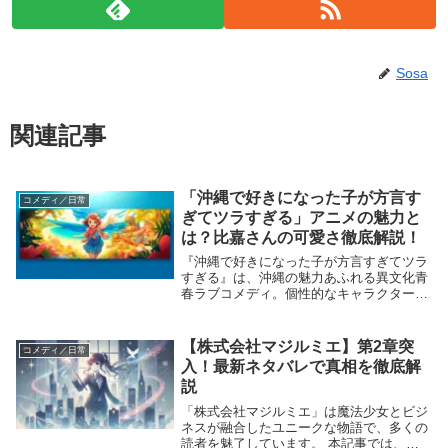
Sosa
関連記事
「沖縄で好きになった子が方言す
コメディ／日常
ぎてツラすぎる」アニメの魅力と
は？比嘉さんの可愛さ徹底解説！
『沖縄で好きになった子が方言すぎてツラ
すぎる』は、沖縄の魅力あふれる異文化青
春ラブコメディ。個性的なキャラクターた
ちが繰り広げる物語は、視聴者を楽しませ
ています。特に、ファイルーズあいさんが
演じる「比嘉夏菜（かーなー）」は、明る
【株式会社マジルミエ】第2章突
コメディ／日常
く元気で周囲...
入！最新ネタバレで真相を徹底解
説
「株式会社マジルミエ」は魔法少女とビジ
ネスが融合したユニークな物語で、多くの
読者を魅了しています。 本記事では、最