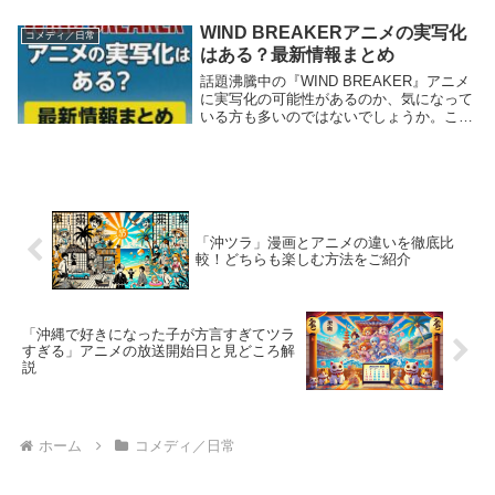
そして続きは何巻から読めばよいのかを詳
しく解説します。さらに、続きのエピソー
WIND BREAKERアニメの実写化
コメディ／日常
ドが...
はある？最新情報まとめ
話題沸騰中の『WIND BREAKER』アニメ
に実写化の可能性があるのか、気になって
いる方も多いのではないでしょうか。この
記事では、『WIND BREAKER』アニメの
実写化に関する最新情報を詳しくご紹介し
ます。あわせて舞台化やキャストの情...
「沖ツラ」漫画とアニメの違いを徹底比
較！どちらも楽しむ方法をご紹介
「沖縄で好きになった子が方言すぎてツラ
すぎる」アニメの放送開始日と見どころ解
説
ホーム
コメディ／日常