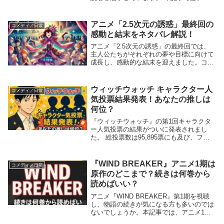
新10巻を中心に、第1章の結末から第2章の
始まりに至るまでのストーリーをネタバレ
ありで解説します。 キャラクターたちの
アニメ「2.5次元の誘惑」最終回の
コメディ／日常
成長や物...
感動と結末をネタバレ解説！
アニメ「2.5次元の誘惑」の最終回では、
主人公たちがそれぞれの夢や目標に向けて
成長し、感動的な結末を迎えました。コス
プレ文化を題材にした本作は、青春ドラマ
とラブコメの要素が絶妙に融合したストー
リーで多くの視聴者を魅了しました。この
ウィッチウォッチ キャラクター人
コメディ／日常
記事では、...
気投票結果発表！あなたの推しは
何位？
『ウィッチウォッチ』の第1回キャラクタ
ー人気投票の結果がついに発表されまし
た。 総投票数は95,895票にも及び、ファ
ンの熱い想いが反映されたランキングが明
らかに。 果たして、あなたの推しキャラ
は何位にランクインしていたのでしょう
『WIND BREAKER』アニメ1期は
コメディ／日常
か？気にな...
原作のどこまで？続きは何巻から
読めばいい？
アニメ『WIND BREAKER』第1期を視聴
し、物語の続きが気になる方も多いのでは
ないでしょうか。本記事では、アニメ1期
が原作漫画のどこまで描かれているのか、