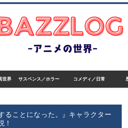
異世界
サスペンス／ホラー
コメディ／日常
することになった。』キャラクター
説！