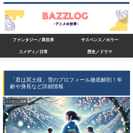
ファンタジー／異世界
サスペンス／ホラー
コメディ／日常
歴史／ドラマ
「君は冥土様」雪のプロフィール徹底解剖！年
齢や身長など詳細情報
コメディ／日常