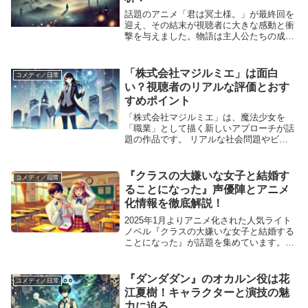
話題のアニメ「君は冥土様。」が最終回を
迎え、その結末が視聴者に大きな感動と衝
撃を与えました。物語は主人公たちの成長
と愛情を描きながら、ユーモアと緊張感を
織り交ぜた展開で多くのファンを魅了しま
した。この記事では、最終回のネタバレ、
「株式会社マジルミエ」は面白
コメディ／日常
考察、そして...
い？視聴者のリアルな評価とおす
すめポイント
「株式会社マジルミエ」は、魔法少女を
「職業」として描く新しいアプローチが話
題の作品です。 リアルな社会問題やビジ
ネスの要素が取り入れられ、視聴者から高
い評価を受けています。 本記事では、実
際のレビューからその魅力やおすすめポイ
『クラスの大嫌いな女子と結婚す
コメディ／日常
ントを掘り下げ...
ることになった』声優陣とアニメ
化情報を徹底解説！
2025年1月よりアニメ化された人気ライト
ノベル『クラスの大嫌いな女子と結婚する
ことになった』が話題を集めています。
本作は、YouTube漫画から始まり、ライト
ノベル化、コミカライズを経て、ついにア
ニメとして映像化されました。 今回は、
『ダンダダン』のオカルン役は花
コメディ／日常
ア...
江夏樹！キャラクターと演技の魅
力に迫る