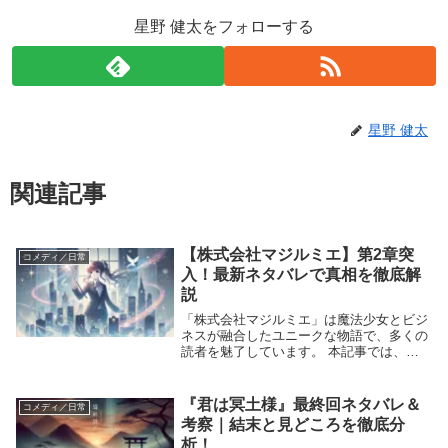
星野 健太をフォローする
星野 健太
関連記事
【株式会社マジルミエ】第2章突
コメディ／日常
入！最新ネタバレで真相を徹底解
説
「株式会社マジルミエ」は魔法少女とビジ
ネスが融合したユニークな物語で、多くの
読者を魅了しています。 本記事では、最
新10巻を中心に、第1章の結末から第2章の
始まりに至るまでのストーリーをネタバレ
ありで解説します。 キャラクターたちの
『君は冥土様』最終回ネタバレ＆
コメディ／日常
成長や物...
考察｜結末と見どころを徹底分
析！