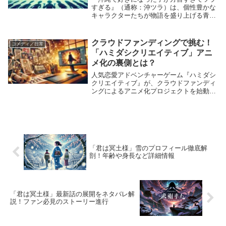
すぎる』（通称：沖ツラ）は、個性豊かな
キャラクターたちが物語を盛り上げる青春
ラブコメディです。本作を彩るのは、豪華
な声優陣と魅力的なキャラクターたち。こ
の記事では、主要キャストの声優と、それ
クラウドファンディングで挑む！
コメディ／日常
ぞれが演じる...
「ハミダシクリエイティブ」アニ
メ化の裏側とは？
人気恋愛アドベンチャーゲーム『ハミダシ
クリエイティブ』が、クラウドファンディ
ングによるアニメ化プロジェクトを始動し
ました。この試みは、ファンの熱い支持と
共に、プロジェクトの達成目標を超えた成
功を収めつつあります。本記事では、プロ
ジェクトの詳...
「君は冥土様」雪のプロフィール徹底解
剖！年齢や身長など詳細情報
「君は冥土様」最新話の展開をネタバレ解
説！ファン必見のストーリー進行