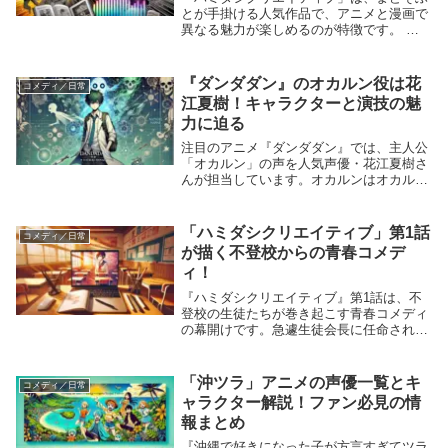
とが手掛ける人気作品で、アニメと漫画で
異なる魅力が楽しめるのが特徴です。 ア
ニメでは動きと声優の演技が、漫画ではス
トーリー描写の深さが際立っています。
この記事では、それぞれの媒体の違いを徹
『ダンダダン』のオカルン役は花
コメディ／日常
底比較し、両...
江夏樹！キャラクターと演技の魅
力に迫る
注目のアニメ『ダンダダン』では、主人公
「オカルン」の声を人気声優・花江夏樹さ
んが担当しています。オカルンはオカルト
と科学を愛する少年であり、花江夏樹さん
の演技がキャラクターのユニークな個性を
見事に表現しています。この記事では、オ
「ハミダシクリエイティブ」第1話
コメディ／日常
カルンのキャ...
が描く不登校からの青春コメデ
ィ！
『ハミダシクリエイティブ』第1話は、不
登校の生徒たちが巻き起こす青春コメディ
の幕開けです。急遽生徒会長に任命された
主人公「和泉智宏」が、学園に来ない個性
派ヒロインたちを集める物語が展開されま
す。この記事では、ゲームでは描かれなか
「沖ツラ」アニメの声優一覧とキ
コメディ／日常
った新たな視...
ャラクター解説！ファン必見の情
報まとめ
『沖縄で好きになった子が方言すぎてツラ