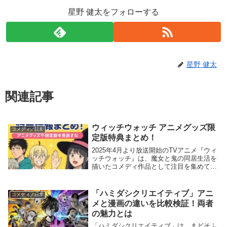
星野 健太をフォローする
星野 健太
関連記事
ウィッチウォッチ アニメグッズ限
コメディ／日常
定版特典まとめ！
2025年4月より放送開始のTVアニメ『ウィ
ッチウォッチ』は、魔女と鬼の同居生活を
描いたコメディ作品として注目を集めてい
ます。 アニメ化に伴い、各種アニメグッ
ズや限定版アイテムが続々と登場し、ファ
ンの間で話題となっています。 本記事で
「ハミダシクリエイティブ」アニ
コメディ／日常
は、『...
メと漫画の違いを比較検証！両者
の魅力とは
「ハミダシクリエイティブ」は、まどそふ