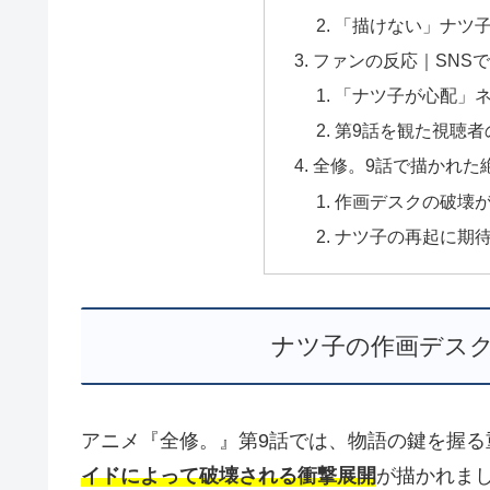
「描けない」ナツ
ファンの反応｜SNS
「ナツ子が心配」
第9話を観た視聴者
全修。9話で描かれた
作画デスクの破壊
ナツ子の再起に期
ナツ子の作画デス
アニメ『全修。』第9話では、物語の鍵を握る
イドによって破壊される衝撃展開
が描かれま