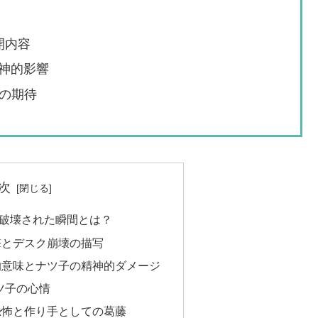
開内容
神的影響
への期待
次
破壊された瞬間とは？
撃とデスク崩壊の描写
的意味とナツ子の精神的ダメージ
ツ子の心情
恐怖と作り手としての葛藤