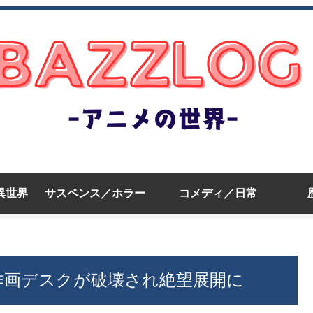
異世界
サスペンス／ホラー
コメディ／日常
作画デスクが破壊され絶望展開に