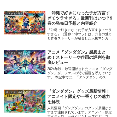
「沖縄で好きになった子が方言す
コメディ／日常
ぎてツラすぎる」最新刊はいつ？9
巻の発売日予想と内容紹介
『沖縄で好きになった子が方言すぎてツラ
すぎる』（通称：沖ツラ）は、方言の魅力
と青春ストーリーが融合した人気マンガで
す。シリーズ最新刊となる9巻は、ファン
から大きな注目を集めています。この記事
では、9巻の発売日情報や予想される内
アニメ『ダンダダン』感想まと
コメディ／日常
容、見どころに...
め！ストーリーや作画の評判を徹
底レビュー
2024年秋に放送開始されたアニメ『ダンダ
ダン』が、ファンの間で話題を呼んでいま
す。 本記事では、『ダンダダン』のスト
ーリーや作画の魅力、視聴者の感想や評判
について詳しくまとめました。 「観るか
どうか迷っている」「視聴後の感想を共有
『ダンダダン』グッズ最新情報！
コメディ／日常
したい」...
アニメイト限定や一番くじの魅力
を解説
人気漫画『ダンダダン』のグッズ展開がま
すます注目されています。アニメイト限定
アイテムや、一番くじシリーズなど、コレ