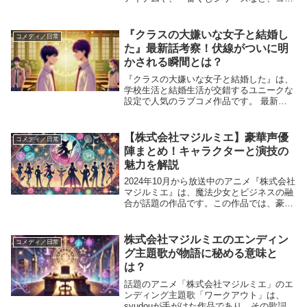
クター心をくすぐる商品が続々登場！本記
事では、最新の『ダンダダン』グッズ情報
をお届けし、ファン必見のラインナップを
『クラスの大嫌いな女子と結婚し
コメディ／日常
詳しくご紹介...
た』最新話考察！伏線がついに明
かされる瞬間とは？
『クラスの大嫌いな女子と結婚した』は、
学校生活と結婚生活が交錯するユニークな
設定で人気のラブコメ作品です。 最新話
では、これまで伏線として描かれていたエ
ピソードがついに明かされ、物語が大きく
進展しました。特に、主人公とヒロインの
【株式会社マジルミエ】豪華声優
コメディ／日常
複雑な関係性...
陣まとめ！キャラクターと演技の
魅力を解説
2024年10月から放送中のアニメ『株式会社
マジルミエ』は、魔法少女とビジネスの融
合が話題の作品です。この作品では、豪華
な声優陣が個性豊かなキャラクターを演じ
ています。 この記事では、主要キャスト
のプロフィールや演技の特徴を詳しく解説
株式会社マジルミエのエンディン
コメディ／日常
し、ア...
グ主題歌が物語に秘める意味と
は？
話題のアニメ「株式会社マジルミエ」のエ
ンディング主題歌「ワークアウト」は、
syudouが手がけた作品であり、その歌詞や