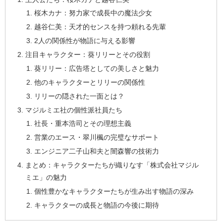
桜木カナ：努力家で成長中の魔法少女
越谷仁美：天才的センスを持つ頼れる先輩
2人の関係性が物語に与える影響
注目キャラクター：葵リリーとその役割
葵リリー：広告塔としての美しさと魅力
他のキャラクターとリリーの関係性
リリーの隠された一面とは？
マジルミエ社の個性派社員たち
社長・重本浩司とその理想主義
営業のエース・翠川楓の完璧なサポート
エンジニア二子山和夫と闇森響の技術力
まとめ：キャラクターたちが織りなす「株式会社マジル
ミエ」の魅力
個性豊かなキャラクターたちが生み出す物語の深み
キャラクターの成長と物語の今後に期待