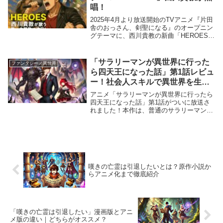
唱！
2025年4月より放送開始のTVアニメ『片田
舎のおっさん、剣聖になる』のオープニン
グテーマに、西川貴教の新曲「HEROES」
が起用されました。この楽曲は、
Novelbrightの沖聡次郎が作曲、亀田誠治が
編曲を手掛けた、疾走感あふれるエモー...
「サラリーマンが異世界に行った
ファンタジー／異世界
ら四天王になった話」第1話レビュ
ー！社会人スキルで異世界を生き
抜く？見どころを徹底解説！
アニメ「サラリーマンが異世界に行ったら
四天王になった話」第1話がついに放送さ
れました！本作は、普通のサラリーマンだ
った主人公・デンノスケが異世界に転生
し、なぜか魔王軍の四天王になってしまう
という異色の異世界転生ストーリー。チー
ト能力を持たず...
嘆きの亡霊は引退したいとは？原作小説か
らアニメ化まで徹底紹介
「嘆きの亡霊は引退したい」漫画版とアニ
メ版の違い｜どちらがオススメ？