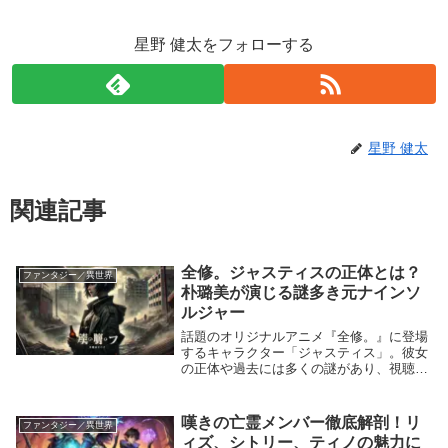
星野 健太をフォローする
星野 健太
関連記事
全修。ジャスティスの正体とは？
ファンタジー／異世界
朴璐美が演じる謎多き元ナインソ
ルジャー
話題のオリジナルアニメ『全修。』に登場
するキャラクター「ジャスティス」。彼女
の正体や過去には多くの謎があり、視聴者
の間で注目を集めています。今回は、ジャ
スティスのキャラ背景や正体、そして声
優・朴璐美さんの熱演について詳しく解説
嘆きの亡霊メンバー徹底解剖！リ
ファンタジー／異世界
します。この記...
ィズ、シトリー、ティノの魅力に