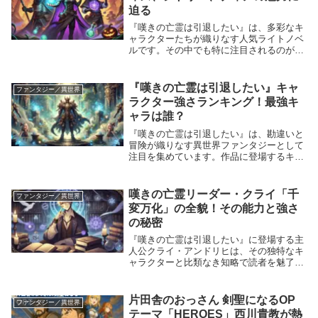
迫る
『嘆きの亡霊は引退したい』は、多彩なキ
ャラクターたちが織りなす人気ライトノベ
ルです。その中でも特に注目されるのが、
個性豊かな《嘆きの亡霊》のメンバーた
ち。リィズ、シトリー、ティノといった魅
力的なキャラクターが、ストーリーをさら
『嘆きの亡霊は引退したい』キャ
ファンタジー／異世界
に引き立ててい...
ラクター強さランキング！最強キ
ャラは誰？
『嘆きの亡霊は引退したい』は、勘違いと
冒険が織りなす異世界ファンタジーとして
注目を集めています。作品に登場するキャ
ラクターたちは、それぞれ独自の強さや個
性を持ち、物語を大いに盛り上げていま
す。この記事では、キャラクターの強さを
嘆きの亡霊リーダー・クライ「千
ファンタジー／異世界
ランキング形式...
変万化」の全貌！その能力と強さ
の秘密
『嘆きの亡霊は引退したい』に登場する主
人公クライ・アンドリヒは、その独特なキ
ャラクターと比類なき知略で読者を魅了し
ています。 彼の二つ名「千変万化」は、
その能力の一端を示すものですが、その実
態は一筋縄ではいかない複雑さを持ってい
片田舎のおっさん 剣聖になるOP
ファンタジー／異世界
ます。 この...
テーマ「HEROES」西川貴教が熱