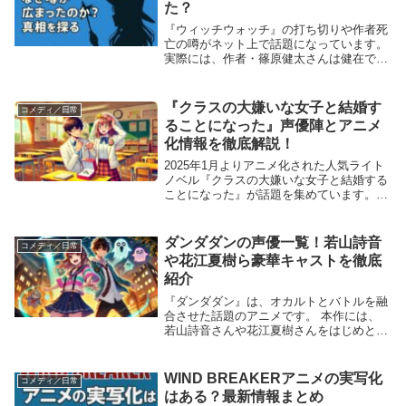
た？
『ウィッチウォッチ』の打ち切りや作者死
亡の噂がネット上で話題になっています。
実際には、作者・篠原健太さんは健在であ
り、作品も連載中です。では、なぜこのよ
うな噂が広まったのでしょうか？その背景
を詳しく探ってみましょう。この記事を読
『クラスの大嫌いな女子と結婚す
コメディ／日常
むとわかるこ...
ることになった』声優陣とアニメ
化情報を徹底解説！
2025年1月よりアニメ化された人気ライト
ノベル『クラスの大嫌いな女子と結婚する
ことになった』が話題を集めています。
本作は、YouTube漫画から始まり、ライト
ノベル化、コミカライズを経て、ついにア
ニメとして映像化されました。 今回は、
ダンダダンの声優一覧！若山詩音
コメディ／日常
ア...
や花江夏樹ら豪華キャストを徹底
紹介
『ダンダダン』は、オカルトとバトルを融
合させた話題のアニメです。 本作には、
若山詩音さんや花江夏樹さんをはじめとす
る豪華声優陣が集結しています。 この記
事では、『ダンダダン』の主要キャスト
や、それぞれの代表作について詳しくご紹
WIND BREAKERアニメの実写化
コメディ／日常
介します。この...
はある？最新情報まとめ