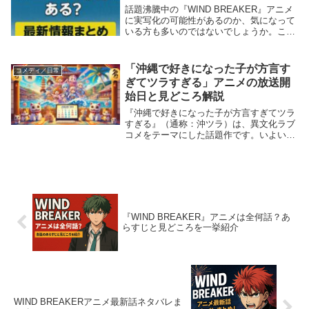
話題沸騰中の『WIND BREAKER』アニメ
に実写化の可能性があるのか、気になって
いる方も多いのではないでしょうか。この
記事では、『WIND BREAKER』アニメの
実写化に関する最新情報を詳しくご紹介し
ます。あわせて舞台化やキャストの情...
「沖縄で好きになった子が方言す
コメディ／日常
ぎてツラすぎる」アニメの放送開
始日と見どころ解説
『沖縄で好きになった子が方言すぎてツラ
すぎる』（通称：沖ツラ）は、異文化ラブ
コメをテーマにした話題作です。いよいよ
アニメ放送がスタートする本作。沖縄の魅
力をふんだんに盛り込んだ物語と映像美に
期待が高まっています。この記事では、放
送開始日や注...
『WIND BREAKER』アニメは全何話？あ
らすじと見どころを一挙紹介
WIND BREAKERアニメ最新話ネタバレま