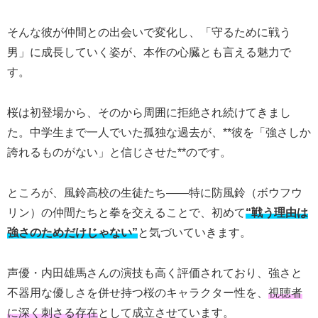
そんな彼が仲間との出会いで変化し、「守るために戦う
男」に成長していく姿が、本作の心臓とも言える魅力で
す。
桜は初登場から、その
から周囲に拒絶され続けてきまし
た。中学生まで一人でいた孤独な過去が、**彼を「強さしか
誇れるものがない」と信じさせた**のです。
ところが、風鈴高校の生徒たち――特に防風鈴（ボウフウ
リン）の仲間たちと拳を交えることで、初めて
“戦う理由は
強さのためだけじゃない”
と気づいていきます。
声優・内田雄馬さんの演技も高く評価されており、強さと
不器用な優しさを併せ持つ桜のキャラクター性を、
視聴者
に深く刺さる存在
として成立させています。