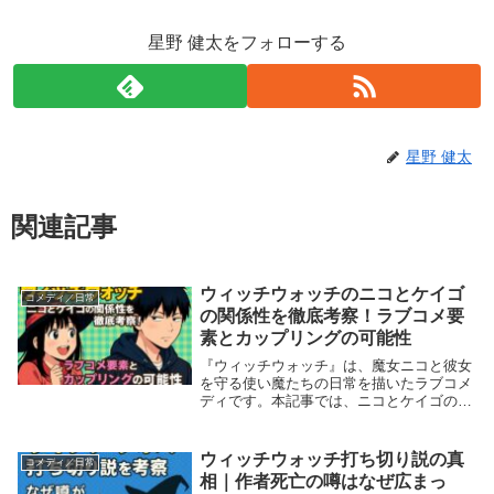
星野 健太をフォローする
星野 健太
関連記事
ウィッチウォッチのニコとケイゴ
コメディ／日常
の関係性を徹底考察！ラブコメ要
素とカップリングの可能性
『ウィッチウォッチ』は、魔女ニコと彼女
を守る使い魔たちの日常を描いたラブコメ
ディです。本記事では、ニコとケイゴの関
係性に焦点を当て、ラブコメ要素やカップ
リングの可能性について考察します。二人
のやり取りやエピソードを通じて、読者の
ウィッチウォッチ打ち切り説の真
コメディ／日常
間で注目され...
相｜作者死亡の噂はなぜ広まっ