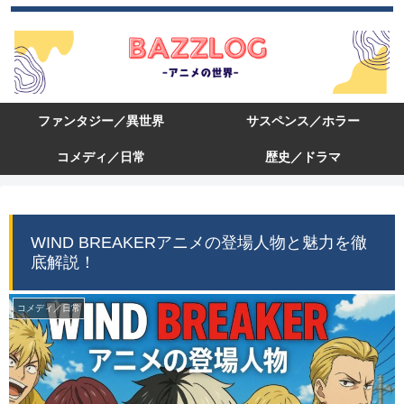
ファンタジー／異世界
サスペンス／ホラー
コメディ／日常
歴史／ドラマ
WIND BREAKERアニメの登場人物と魅力を徹
底解説！
コメディ／日常