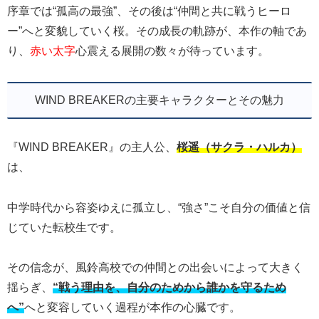
序章では“孤高の最強”、その後は“仲間と共に戦うヒーロ
ー”へと変貌していく桜。その成長の軌跡が、本作の軸であ
り、
赤い太字
心震える展開の数々が待っています。
WIND BREAKERの主要キャラクターとその魅力
『WIND BREAKER』の主人公、
桜遥（サクラ・ハルカ）
は、
中学時代から容姿ゆえに孤立し、“強さ”こそ自分の価値と信
じていた転校生です。
その信念が、風鈴高校での仲間との出会いによって大きく
揺らぎ、
“戦う理由を、自分のためから誰かを守るため
へ”
へと変容していく過程が本作の心臓です。