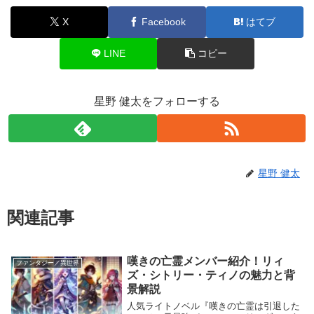
X
Facebook
はてブ
LINE
コピー
星野 健太をフォローする
星野 健太
関連記事
嘆きの亡霊メンバー紹介！リィ
ファンタジー／異世界
ズ・シトリー・ティノの魅力と背
景解説
人気ライトノベル『嘆きの亡霊は引退した