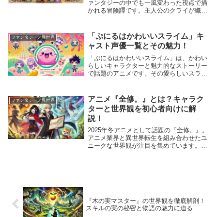
ァンタジーの中でも一風変わった視点で描
かれる冒険譚です。主人公のクライが織り
なす物語は、コメディと感動が絶妙に絡み
合った作品として、多くの読者を魅了して
います。この記事では、初心者でも作品を
「ぷにるはかわいいスライム」キ
ファンタジー／異世界
存分に楽しむ...
ャスト声優一覧とその魅力！
「ぷにるはかわいいスライム」は、かわい
らしいキャラクターと魅力的なストーリー
で話題のアニメです。その愛らしいスライ
ム「ぷにる」を中心に、豪華な声優陣が作
品に命を吹き込んでいます。本記事では、
「ぷにるはかわいいスライム」のキャスト
アニメ『全修。』とは？キャラク
ファンタジー／異世界
声優一覧を詳...
ターと世界観を初心者向けに解
説！
2025年冬アニメとして話題の『全修。』。
アニメ業界と異世界転生を組み合わせたユ
ニークな世界観が注目を集めています。本
記事では、『全修。』の基本的なストーリ
ーから、個性豊かな登場キャラクター、そ
して独特な世界観までを初心者にもわかり
やすく解...
『木の実マスター』の世界観を徹底解剖！
スキルの実の秘密と物語の魅力に迫る