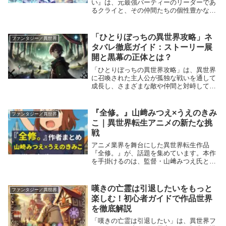
い』は、元最強パーティーのリーダーであ
るクライと、その仲間たちの個性豊かな冒
険譚が注目されています。特に、リィズ、
シトリー、ティノといった主要キャラクタ
ーたちは、それぞれがユニークな個性を持
「ひとりぼっちの異世界攻略」ネ
ファンタジー／異世界
ち、物語の展...
タバレ徹底ガイド：ストーリー展
開と黒幕の正体とは？
「ひとりぼっちの異世界攻略」は、異世界
に召喚された主人公が孤独な戦いを通して
成長し、さまざまな敵や仲間と対峙してい
く人気作品です。本記事では、物語の核心
に迫りながら、ストーリーの展開とその裏
に潜む黒幕の正体について詳しく解説して
『全修。』山﨑みつえ×うえのきみ
ファンタジー／異世界
いきます。ネ...
こ｜異世界転生アニメの新たな挑
戦
アニメ業界を舞台にした異世界転生作品
『全修。』が、話題を集めています。本作
を手掛けるのは、監督・山﨑みつえ氏と脚
本・うえのきみこ氏という実力派コンビで
す。この記事では、『全修。』の作者情報
を詳しくまとめ、二人がどのような新境地
嘆きの亡霊は引退したいをもっと
ファンタジー／異世界
を切り開いたの...
楽しむ！初心者ガイドで作品世界
を徹底解説
「嘆きの亡霊は引退したい」は、異世界フ