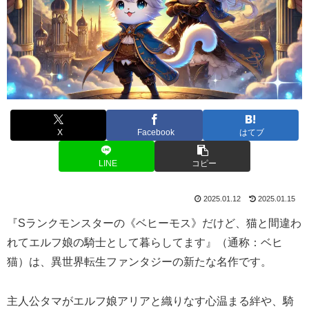
X
Facebook
はてブ
LINE
コピー
2025.01.12
2025.01.15
『Sランクモンスターの《ベヒーモス》だけど、猫と間違わ
れてエルフ娘の騎士として暮らしてます』（通称：ベヒ
猫）は、異世界転生ファンタジーの新たな名作です。
主人公タマがエルフ娘アリアと織りなす心温まる絆や、騎